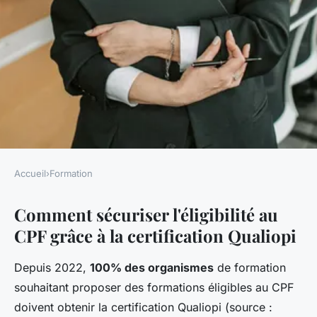
Accueil
›
Formation
FORMATION
Comment sécuriser l'éligibilité au
Sécuriser l'éligibilité cpf grâce
CPF grâce à la certification Qualiopi
à la certification qualiopi
Depuis 2022,
100% des organismes
de formation
Marius
•
4 novembre 2025
•
5 min de lecture
souhaitant proposer des formations éligibles au CPF
doivent obtenir la certification Qualiopi (source :