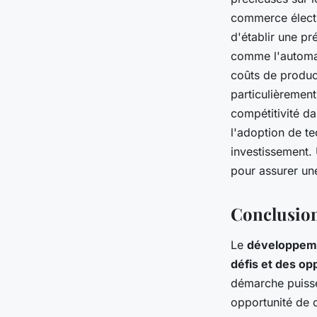
commerce électr
d'établir une pr
comme l'automat
coûts de product
particulièrement
compétitivité d
l'adoption de te
investissement.
pour assurer une
Conclusio
Le
développeme
défis et des op
démarche puisse
opportunité de c