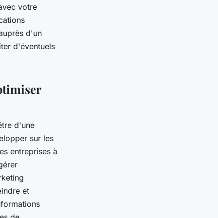
 avec votre
cations
 auprès d'un
iter d'éventuels
ptimiser
être d'une
lopper sur les
es entreprises à
gérer
rketing
indre et
nformations
mes de