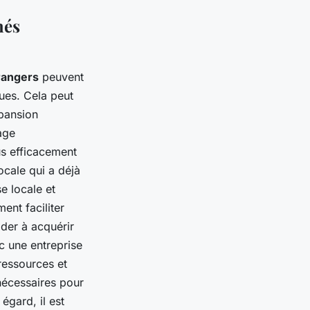
hés
rangers
peuvent
ques. Cela peut
xpansion
age
us efficacement
ocale qui a déjà
e locale et
ent faciliter
der à acquérir
c une entreprise
ressources et
 nécessaires pour
égard, il est