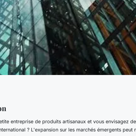
 et les opportunités
on
etite entreprise de produits artisanaux et vous envisagez d
les marchés
international ? L'expansion sur les marchés émergents peut 