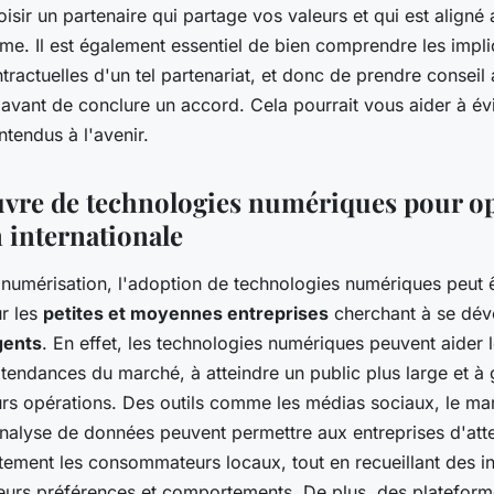
isir un partenaire qui partage vos valeurs et qui est aligné
rme. Il est également essentiel de bien comprendre les impli
ntractuelles d'un tel partenariat, et donc de prendre conseil
 avant de conclure un accord. Cela pourrait vous aider à év
ntendus à l'avenir.
vre de technologies numériques pour o
 internationale
a numérisation, l'adoption de technologies numériques peut 
r les
petites et moyennes entreprises
cherchant à se déve
gents
. En effet, les technologies numériques peuvent aider l
tendances du marché, à atteindre un public plus large et à 
urs opérations. Des outils comme les médias sociaux, le ma
analyse de données peuvent permettre aux entreprises d'atte
tement les consommateurs locaux, tout en recueillant des i
leurs préférences et comportements. De plus, des platefor