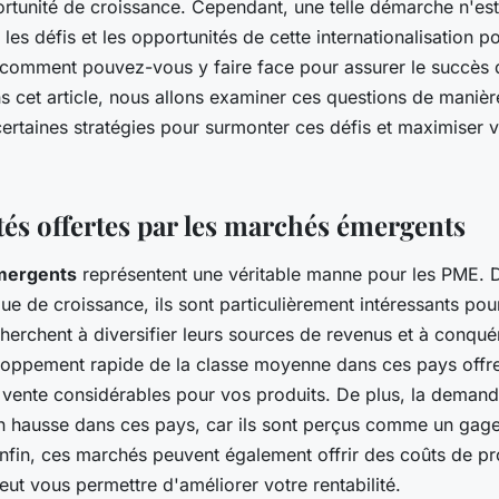
rtunité de croissance. Cependant, une telle démarche n'est
petites entreprises
les défis et les opportunités de cette internationalisation po
t comment pouvez-vous y faire face pour assurer le succès 
ux ?
s cet article, nous allons examiner ces questions de manière
ertaines stratégies pour surmonter ces défis et maximiser 
és offertes par les marchés émergents
mergents
représentent une véritable manne pour les PME. 
 de croissance, ils sont particulièrement intéressants pour
cherchent à diversifier leurs sources de revenus et à conqu
eloppement rapide de la classe moyenne dans ces pays offre
 vente considérables pour vos produits. De plus, la demand
en hausse dans ces pays, car ils sont perçus comme un gage 
Enfin, ces marchés peuvent également offrir des coûts de p
peut vous permettre d'améliorer votre rentabilité.