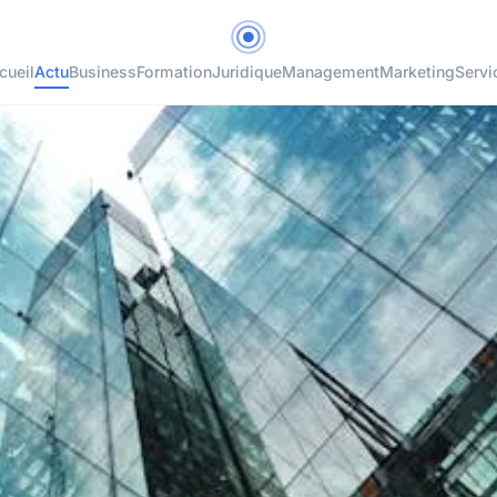
cueil
Actu
Business
Formation
Juridique
Management
Marketing
Servi