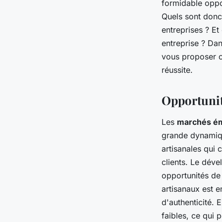
formidable oppo
émergents pour les 
Quels sont donc 
entreprises ? E
de produits artisana
entreprise ? Dan
vous proposer c
Marius
•
27 juin 2024
•
6 min de lecture
réussite.
Opportunit
Les
marchés é
grande dynamique
artisanales qui 
clients. Le dév
opportunités de
artisanaux est 
d'authenticité. 
faibles, ce qui 