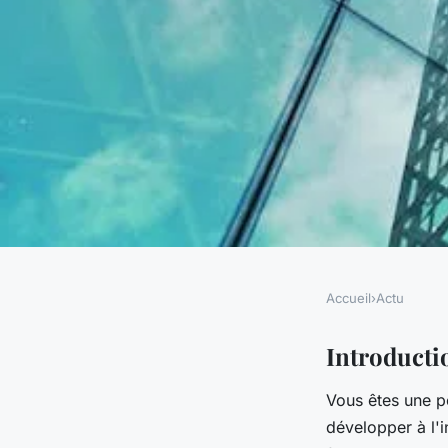
Accueil
›
Actu
ACTU
Quels sont les défis
Introducti
Vous êtes une p
de l'expansion sur 
développer à l'