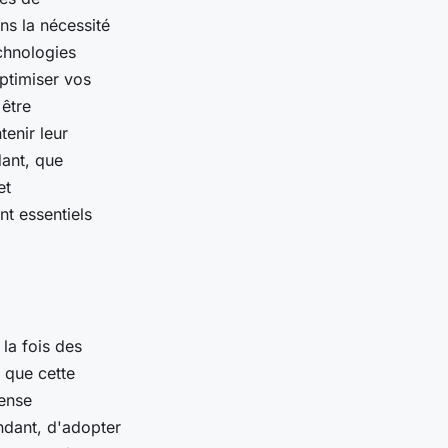
ns la nécessité
chnologies
ptimiser vos
 être
tenir leur
dant, que
et
t essentiels
la fois des
n que cette
mense
ndant, d'adopter