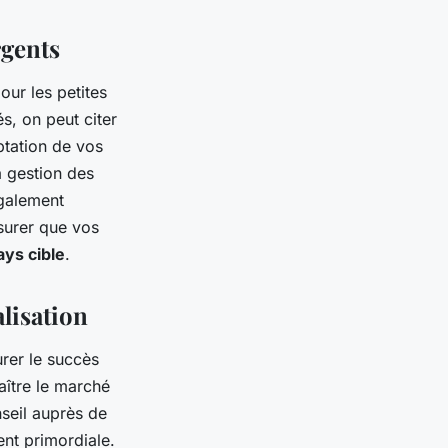
rgents
ur les petites
s, on peut citer
aptation de vos
a gestion des
également
ssurer que vos
ays cible
.
alisation
urer le succès
aître le marché
seil auprès de
ent primordiale.